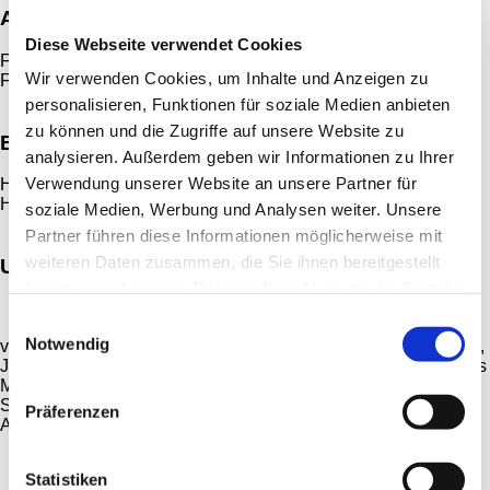
Am Telefon
Diese Webseite verwendet Cookies
Frau Melzer
Wir verwenden Cookies, um Inhalte und Anzeigen zu
Frau Fuchs
personalisieren, Funktionen für soziale Medien anbieten
zu können und die Zugriffe auf unsere Website zu
Expedition
analysieren. Außerdem geben wir Informationen zu Ihrer
Verwendung unserer Website an unsere Partner für
Herr Hammer
Herr Pichl
soziale Medien, Werbung und Analysen weiter. Unsere
Partner führen diese Informationen möglicherweise mit
weiteren Daten zusammen, die Sie ihnen bereitgestellt
Unsere Fahrer für Sie unterwegs
haben oder die sie im Rahmen Ihrer Nutzung der Dienste
gesammelt haben.
Einwilligungsauswahl
Notwendig
v.l. Dirk Zimmermann, Peter Frank, Jiri Krmela, Markus Hischa,
Johann Staub, Dmitri Klik, Robert Bauer, Phillip Schaul, Marius
Madej, Ursula Schaul, Leon Körner, Heinz Geck, Alexander
Schmid, Gerhard Schindlatz, Haji Issa Alahmad Badr-Aldeen,
Präferenzen
Andreas Schuster, Stephan Dickert, Stephan Mändl
Statistiken