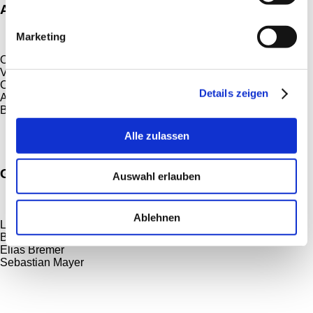
Abfüllerei
Marketing
Oberbrauer Stefan Bergmann
Victoria Westiner
Christoph Scharf
Details zeigen
Andreas Rebl
Benjamin Neft
Alle zulassen
Gär- und Lagerkeller
Auswahl erlauben
Ablehnen
Lukas Schmidt
Braumeister Eric Kulzer
Elias Bremer
Sebastian Mayer